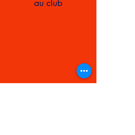
au club
lbc.tt@wanadoo.fr
LA BERRICHONNE CHÂTEAUROUX TENNIS DE TABLE
10 allée de Beaumarchais - 36000 CHATEAUROUX