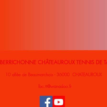
 BERRICHONNE CHÂTEAUROUX TENNIS DE T
10 allée de Beaumarchais - 36000 CHATEAUROUX
lbc.tt@wanadoo.fr