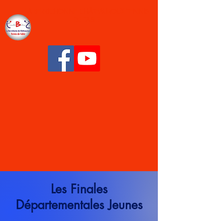
LA BERRICHONNE CHÂTEAUROUX TENNIS
DE TABLE
Les Finales
Départementales Jeunes