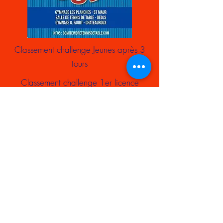
Classement challenge Jeunes après 3
tours
Classement challenge 1er licence
après 3 tours
Challenge Jeune
Challenge 1er Licence
Classement du Grand Prix Jeunes